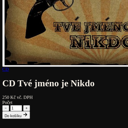
CD
CD Tvé jméno je Nikdo
250 Kč
vč. DPH
Počet
−
+
Do košíku