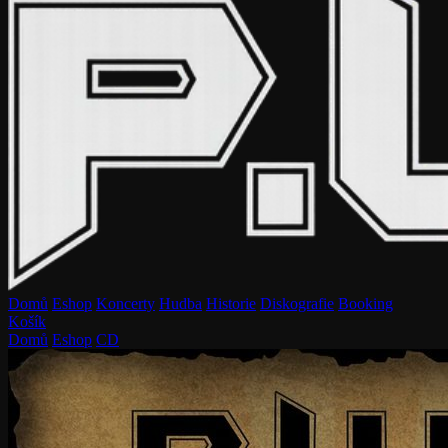
Domů
Eshop
Koncerty
Hudba
Historie
Diskografie
Booking
Košík
Domů
Eshop
CD